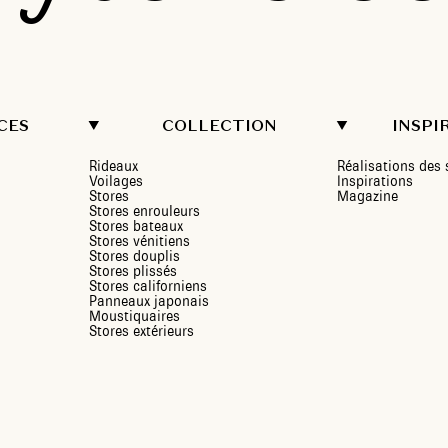
CES
COLLECTION
INSPI
Rideaux
Réalisations de
Voilages
Inspirations
Stores
Magazine
Stores enrouleurs
Stores bateaux
Stores vénitiens
Stores douplis
Stores plissés
Stores californiens
Panneaux japonais
Moustiquaires
Stores extérieurs