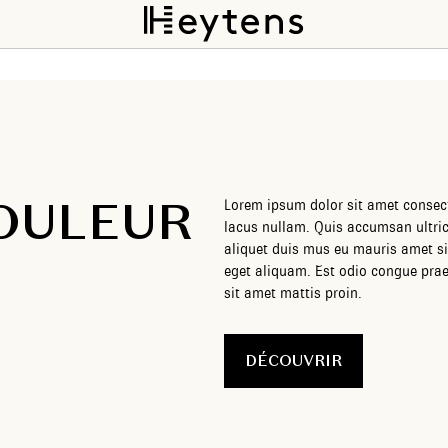
OULEUR
Lorem ipsum dolor sit amet consectet
lacus nullam. Quis accumsan ultri
aliquet duis mus eu mauris amet si
eget aliquam. Est odio congue prae
sit amet mattis proin.
DÉCOUVRIR