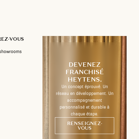
REZ-VOUS
s showrooms
DEVENEZ
FRANCHISÉ
HEYTENS.
Un concept éprouvé. Un
réseau en développement. Un
accompagnement
personnalisé et durable à
chaque étape.
RENSEIGNEZ-
VOUS