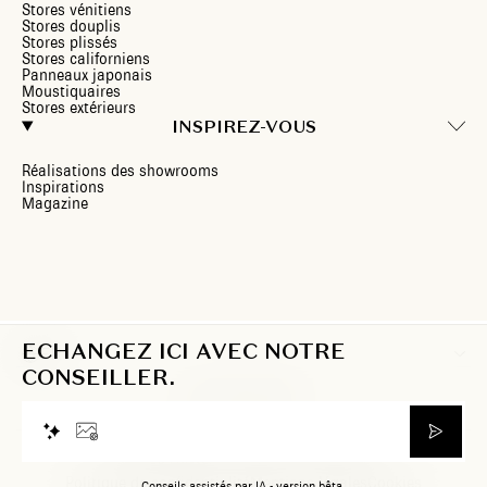
Stores vénitiens
Stores douplis
Stores plissés
Stores californiens
Panneaux japonais
Moustiquaires
Stores extérieurs
INSPIREZ-VOUS
Réalisations des showrooms
Inspirations
Magazine
ECHANGEZ ICI AVEC NOTRE
FR
CONSEILLER.
© 2026 Heytens. Tous droits réservés.
Politique de confidentialité
Mentions légales
Cookies
Conseils assistés par IA - version bêta.