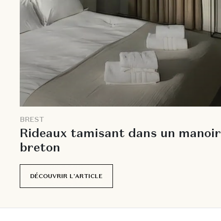
B
R
E
S
T
R
i
d
e
a
u
x
t
a
m
i
s
a
n
t
d
a
n
s
u
n
m
a
n
o
i
r
b
r
e
t
o
n
DÉCOUVRIR L'ARTICLE