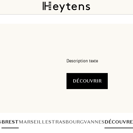
Description texte
DÉCOUVRIR
S
BREST
MARSEILLE
STRASBOURG
VANNES
DÉCOUVRE