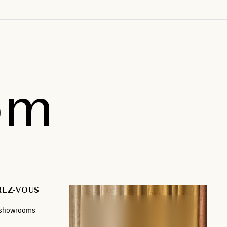
om
REZ-VOUS
s showrooms