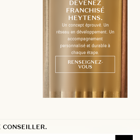
DEVENEZ
FRANCHISÉ
HEYTENS.
Un concept éprouvé. Un
réseau en développement. Un
accompagnement
personnalisé et durable à
chaque étape.
RENSEIGNEZ-
VOUS
 CONSEILLER.