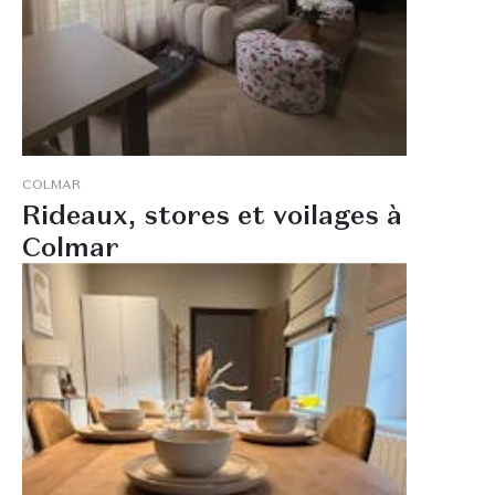
C
O
L
M
A
R
R
i
d
e
a
u
x
,
s
t
o
r
e
s
e
t
v
o
i
l
a
g
e
s
à
C
o
l
m
a
r