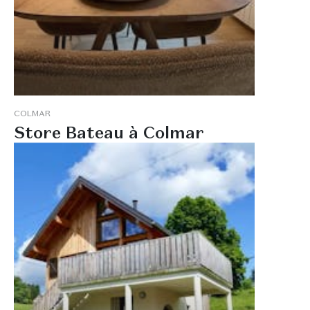
C
O
L
M
A
R
S
t
o
r
e
B
a
t
e
a
u
à
C
o
l
m
a
r