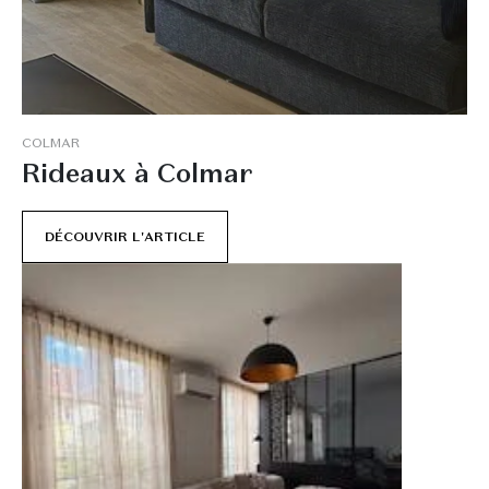
C
O
L
M
A
R
R
i
d
e
a
u
x
à
C
o
l
m
a
r
DÉCOUVRIR L'ARTICLE