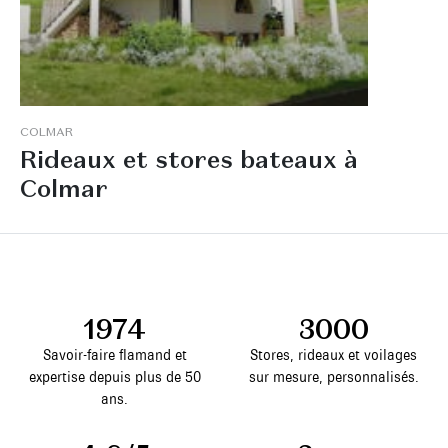
C
O
L
M
A
R
R
i
d
e
a
u
x
e
t
s
t
o
r
e
s
b
a
t
e
a
u
x
à
C
o
l
m
a
r
1974
3000
Savoir-faire flamand et
Stores, rideaux et voilages
expertise depuis plus de 50
sur mesure, personnalisés.
ans.