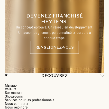
DEVENEZ FRANCHISÉ
HEYTENS.
Un concept éprouvé. Un réseau en développement.
Un accompagnement personnalisé et durable à
chaque étape.
RENSEIGNEZ-VOUS
DECOUVREZ
Marque
Valeurs
Sur-mesure
Showrooms
Services pour les professionnels
Nous contacter
Nous rejoindre