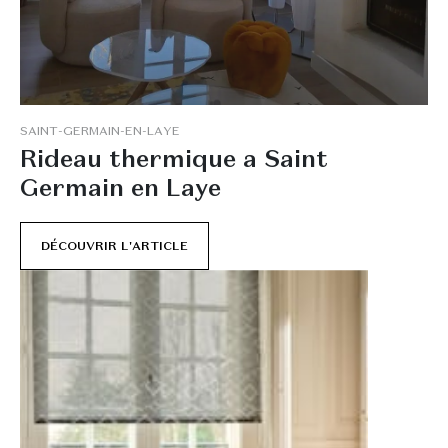
S
A
I
N
T
-
G
E
R
M
A
I
N
-
E
N
-
L
A
Y
E
R
i
d
e
a
u
t
h
e
r
m
i
q
u
e
a
S
a
i
n
t
G
e
r
m
a
i
n
e
n
L
a
y
e
DÉCOUVRIR L'ARTICLE