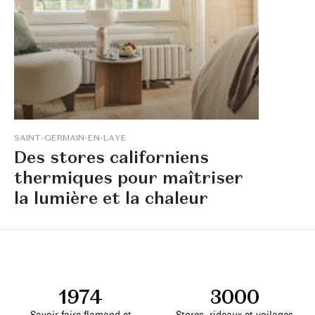
S
A
I
N
T
-
G
E
R
M
A
I
N
-
E
N
-
L
A
Y
E
D
e
s
s
t
o
r
e
s
c
a
l
i
f
o
r
n
i
e
n
s
t
h
e
r
m
i
q
u
e
s
p
o
u
r
m
a
î
t
r
i
s
e
r
l
a
l
u
m
i
è
r
e
e
t
l
a
c
h
a
l
e
u
r
1974
3000